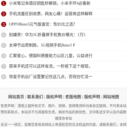
1
小米笔记本感应钥匙秒解锁，小米手环4必备新
2
手机流量区别收费，网友心痛！运营商这样解释
3
OPPOReno3元气版速览：性价比之选？
4
别嫌贵！华为5G折叠屏手机售价曝光：1万5
5
女神节出奇制胜，5G视频手机Reno3 P
6
汇聚爱心，德国科德曼助力山区儿童，公益进行
7
原来手机还可以这样省流，一秒按下这个按钮，
8
恢复手机出厂设置要记住这几点，否则白忙活一
网站首页
|
联系我们
|
版权声明
|
老版地图
|
版权声明
|
网站地图
免责声明：渭南之窗所有文字、图片、视频、音频等资料均来自互联网，不代表本站
赞同其观点，本站亦不为其版权负责。相关作品的原创性、文中陈述文字以及内容数
据庞杂本站
无法一一核实，如果您发现本网站上有侵犯您的合法权益的内容，请联系我们，本网