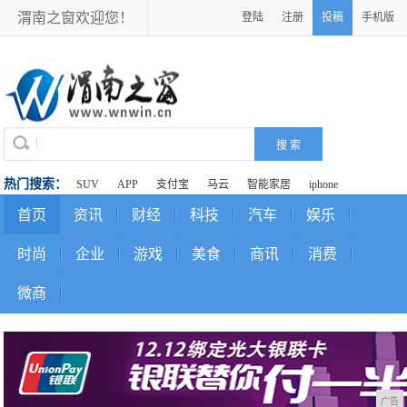
渭南之窗欢迎您！
登陆
注册
投稿
手机版
热门搜索：
SUV
APP
支付宝
马云
智能家居
iphone
首页
资讯
财经
科技
汽车
娱乐
时尚
企业
游戏
美食
商讯
消费
微商
广告