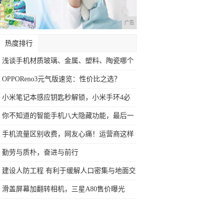
广告
热度排行
浅谈手机材质玻璃、金属、塑料、陶瓷哪个
好
OPPOReno3元气版速览：性价比之选？
小米笔记本感应钥匙秒解锁，小米手环4必
备新
你不知道的智能手机八大隐藏功能，最后一
个太
手机流量区别收费，网友心痛！运营商这样
解释
勤劳与质朴，奋进与前行
建设人防工程 有利于缓解人口密集与地面交
通
滑盖屏幕加翻转相机，三星A80售价曝光