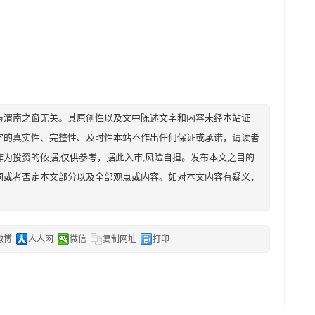
与渭南之窗无关。其原创性以及文中陈述文字和内容未经本站证
字的真实性、完整性、及时性本站不作出任何保证或承诺，请读者
为投资的依据,仅供参考，据此入市,风险自担。发布本文之目的
同或者否定本文部分以及全部观点或内容。如对本文内容有疑义，
微博
人人网
微信
复制网址
打印