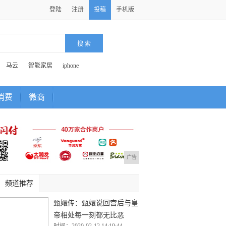
登陆
注册
投稿
手机版
马云
智能家居
iphone
消费
微商
广告
频道推荐
甄嬛传：甄嬛说回宫后与皇
帝相处每一刻都无比恶