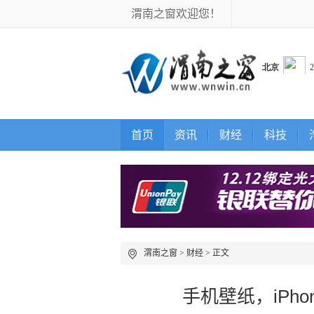
渭南之窗欢迎您！
首页
资讯
财经
科技
渭南之窗
>
财经
> 正文
手机壁纸，iPh