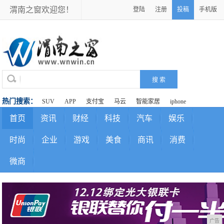
渭南之窗欢迎您！
登陆
注册
投稿
手机版
热门搜索：
SUV
APP
支付宝
马云
智能家居
iphone
首页
资讯
财经
科技
汽车
娱乐
时尚
企业
游戏
美食
商讯
消费
微商
广告