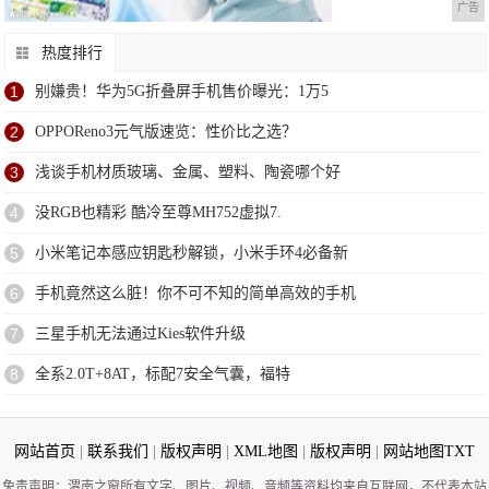
广告
热度排行
1
别嫌贵！华为5G折叠屏手机售价曝光：1万5
2
OPPOReno3元气版速览：性价比之选？
3
浅谈手机材质玻璃、金属、塑料、陶瓷哪个好
4
没RGB也精彩 酷冷至尊MH752虚拟7.
5
小米笔记本感应钥匙秒解锁，小米手环4必备新
6
手机竟然这么脏！你不可不知的简单高效的手机
7
三星手机无法通过Kies软件升级
8
全系2.0T+8AT，标配7安全气囊，福特
网站首页
|
联系我们
|
版权声明
|
XML地图
|
版权声明
|
网站地图
TXT
免责声明：渭南之窗所有文字、图片、视频、音频等资料均来自互联网，不代表本站