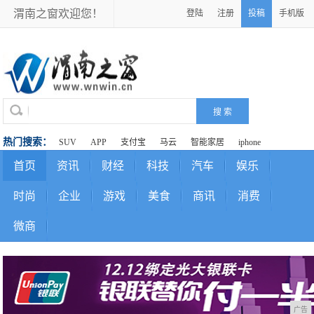
渭南之窗欢迎您！
登陆
注册
投稿
手机版
热门搜索：
SUV
APP
支付宝
马云
智能家居
iphone
首页
资讯
财经
科技
汽车
娱乐
时尚
企业
游戏
美食
商讯
消费
微商
广告