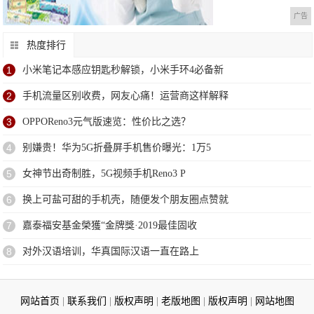
广告
热度排行
1
小米笔记本感应钥匙秒解锁，小米手环4必备新
2
手机流量区别收费，网友心痛！运营商这样解释
3
OPPOReno3元气版速览：性价比之选？
4
别嫌贵！华为5G折叠屏手机售价曝光：1万5
5
女神节出奇制胜，5G视频手机Reno3 P
6
换上可盐可甜的手机壳，随便发个朋友圈点赞就
7
嘉泰福安基金榮獲“金牌獎·2019最佳固收
8
对外汉语培训，华真国际汉语一直在路上
网站首页
|
联系我们
|
版权声明
|
老版地图
|
版权声明
|
网站地图