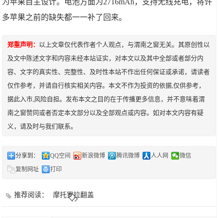
为苹果自主设计。电池方面为2716mAh，支持无线充电，将许
多苹果之前的缺失都一一补了回来。
郑重声明：
以上文章仅代表作者个人观点，与渭南之窗无关。其原创性以
及文中陈述文字和内容未经本站证实，对本文以及其中全部或者部分内
容、文字的真实性、完整性、及时性本站不作出任何保证或承诺，请读者
仅作参考，并请自行核实相关内容。本文不作为投资的依据,仅供参考，
据此入市,风险自担。发布本文之目的在于传播更多信息，并不意味着渭
南之窗赞同或者否定本文部分以及全部观点或内容。如对本文内容有疑
义，请及时与我们联系。
分享到：
QQ空间
新浪微博
腾讯微博
人人网
微信
复制网址
打印
推荐阅读：
摩托罗拉翻盖