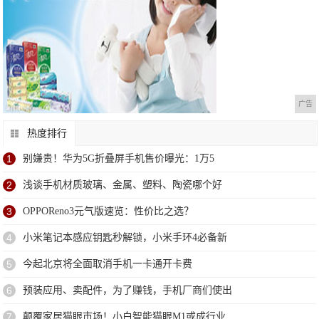
广告
热度排行
1
别嫌贵！华为5G折叠屏手机售价曝光：1万5
2
浅谈手机材质玻璃、金属、塑料、陶瓷哪个好
3
OPPOReno3元气版速览：性价比之选？
4
小米笔记本感应钥匙秒解锁，小米手环4必备新
5
今起北京将全面取消手机一卡通开卡费
6
预装应用、卖配件，为了赚钱，手机厂商们使出
7
颠覆家居猫眼市场！小白智能猫眼M1或成行业