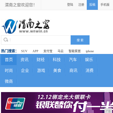
渭南之窗欢迎您！
登陆
注册
投稿
手机版
热门搜索：
SUV
APP
支付宝
马云
智能家居
iphone
首页
资讯
财经
科技
汽车
娱乐
时尚
企业
游戏
美食
商讯
消费
微商
广告