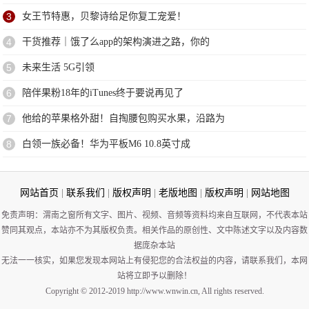
3
女王节特惠，贝黎诗给足你复工宠爱！
4
干货推荐｜饿了么app的架构演进之路，你的
5
未来生活 5G引领
6
陪伴果粉18年的iTunes终于要说再见了
7
他给的苹果格外甜！自掏腰包购买水果，沿路为
8
白领一族必备！华为平板M6 10.8英寸成
网站首页
|
联系我们
|
版权声明
|
老版地图
|
版权声明
|
网站地图
免责声明：渭南之窗所有文字、图片、视频、音频等资料均来自互联网，不代表本站
赞同其观点，本站亦不为其版权负责。相关作品的原创性、文中陈述文字以及内容数
据庞杂本站
无法一一核实，如果您发现本网站上有侵犯您的合法权益的内容，请联系我们，本网
站将立即予以删除！
Copyright © 2012-2019 http://www.wnwin.cn, All rights reserved.