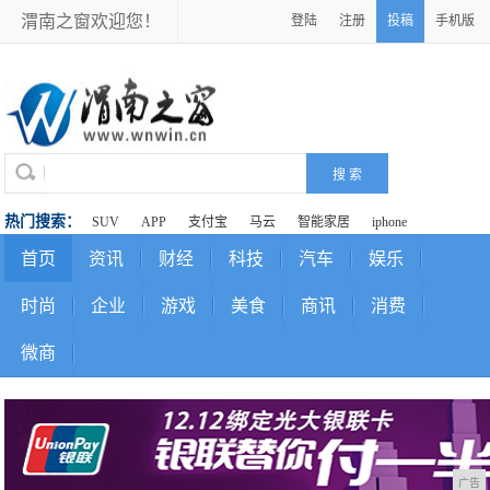
渭南之窗欢迎您！
登陆
注册
投稿
手机版
热门搜索：
SUV
APP
支付宝
马云
智能家居
iphone
首页
资讯
财经
科技
汽车
娱乐
时尚
企业
游戏
美食
商讯
消费
微商
广告