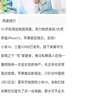
广告
热度排行
5G手机增加电感用量，奇力新跻身前3大受
益
恭喜iPhone12，苹果疯狂暗示，支持5
小米10、三星S20均已发布，接下来看华为
疫情之下 “宅”家健身，角马私教真人在线一
董明珠再一次谈论到房地产，任正非也非常
支持
面对疫情，苹果推出新规定，只针对中国用
户，
2月3日见！雷军开始预热小米10，米粉们钱
如果仅仅是为了买一台电脑，那大可不必大
费周