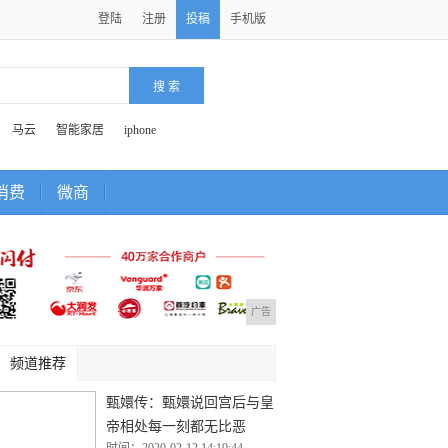
登陆
注册
投稿
手机版
马云
智能家居
iphone
消费
微商
广告
频道推荐
甄嬛传：甄嬛说回宫后与皇
帝相处每一刻都无比恶