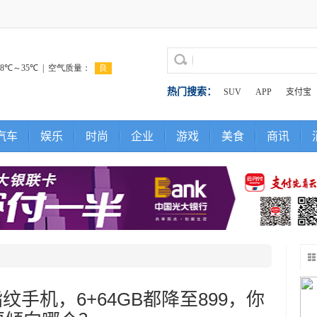
热门搜索：
SUV
APP
支付宝
汽车
娱乐
时尚
企业
游戏
美食
商讯
手机，6+64GB都降至899，你