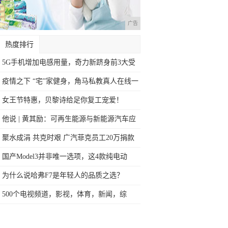
广告
热度排行
5G手机增加电感用量，奇力新跻身前3大受
益
疫情之下 “宅”家健身，角马私教真人在线一
女王节特惠，贝黎诗给足你复工宠爱！
他说 | 黄其励：可再生能源与新能源汽车应
聚水成涓 共克时艰 广汽菲克员工20万捐款
国产Model3并非唯一选项，这4款纯电动
为什么说哈弗F7是年轻人的品质之选？
500个电视频道，影视，体育，新闻，综
艺！