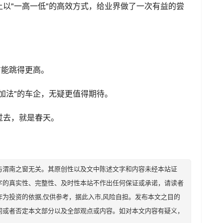
以"一高一低"的高效方式，给业界做了一次有益的尝
方能跳得更高。
加法"的车企，无疑更值得期待。
过去，就是春天。
与渭南之窗无关。其原创性以及文中陈述文字和内容未经本站证
字的真实性、完整性、及时性本站不作出任何保证或承诺，请读者
为投资的依据,仅供参考，据此入市,风险自担。发布本文之目的
同或者否定本文部分以及全部观点或内容。如对本文内容有疑义，