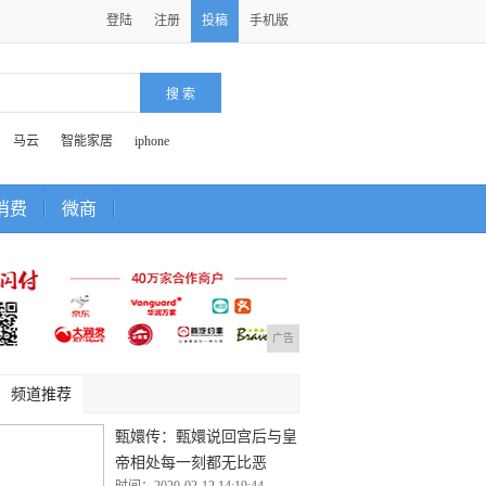
登陆
注册
投稿
手机版
马云
智能家居
iphone
消费
微商
广告
频道推荐
甄嬛传：甄嬛说回宫后与皇
帝相处每一刻都无比恶