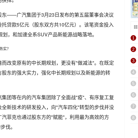
东——广汽集团于3月23日发布的第五届董事会决议
托贷款5亿元（股东双方共10亿元）。该笔资金投入
品规划，和加速全系SUV产品新能源战略落地。
1
2
3
而改变原有的中长期规划，更没有"做减法"。在既定
方股东的强大实力，强化中长期规划以及新能源的转
4
5
6
集团等在内的汽车集团除了全面战"疫"、有序复工复
全新技术的研发投入，向"汽车四化"转型的步伐并没
7
汽菲克也通过股东方的"赋能"，利用最为高效的方
8
的步伐。