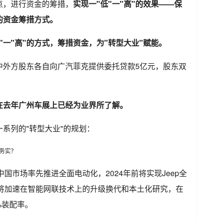
点，进行资金的筹措，
实现一"低"一"高"的效果——保
的资金筹措方式。
"一"高"的方式，筹措资金，为"转型大业"赋能。
中外方股东各自向广汽菲克提供委托贷款5亿元，股东双
在去年广州车展上已经为业界所了解。
系列的"转型大业"的规划：
中国市场率先推进全面电动化，2024年前将实现Jeep全
牌将加速在智能网联技术上的升级换代和本土化研究，在
%装配率。