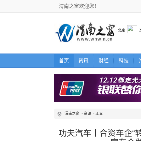
渭南之窗欢迎您！
首页
资讯
财经
科技
渭南之窗
>
资讯
> 正文
功夫汽车丨合资车企“