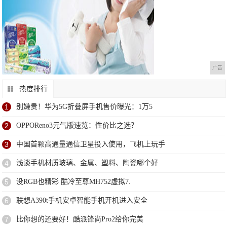
广告
热度排行
1
别嫌贵！华为5G折叠屏手机售价曝光：1万5
2
OPPOReno3元气版速览：性价比之选？
3
中国首颗高通量通信卫星投入使用，飞机上玩手
4
浅谈手机材质玻璃、金属、塑料、陶瓷哪个好
5
没RGB也精彩 酷冷至尊MH752虚拟7.
6
联想A390t手机安卓智能手机开机进入安全
7
比你想的还要好！酷派锋尚Pro2给你完美