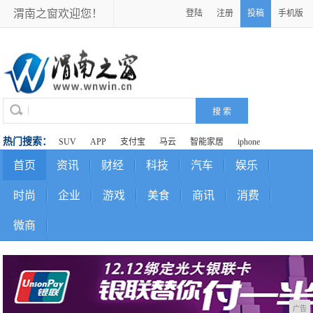
渭南之窗欢迎您！
登陆
注册
投稿
手机版
热门搜索：
SUV
APP
支付宝
马云
智能家居
iphone
首页
资讯
财经
科技
汽车
娱乐
时尚
企业
游戏
美食
商讯
消费
微商
广告