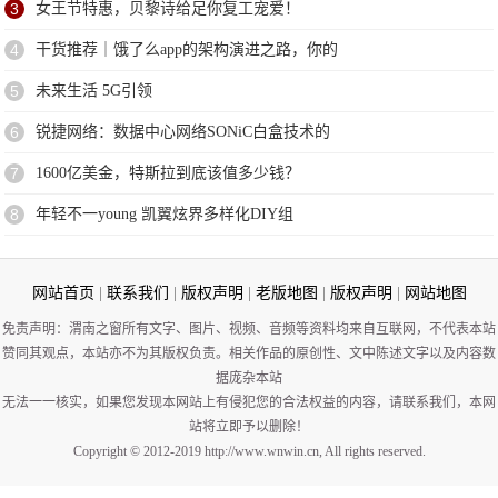
3
女王节特惠，贝黎诗给足你复工宠爱！
4
干货推荐｜饿了么app的架构演进之路，你的
5
未来生活 5G引领
6
锐捷网络：数据中心网络SONiC白盒技术的
7
1600亿美金，特斯拉到底该值多少钱？
8
年轻不一young 凯翼炫界多样化DIY组
网站首页
|
联系我们
|
版权声明
|
老版地图
|
版权声明
|
网站地图
免责声明：渭南之窗所有文字、图片、视频、音频等资料均来自互联网，不代表本站
赞同其观点，本站亦不为其版权负责。相关作品的原创性、文中陈述文字以及内容数
据庞杂本站
无法一一核实，如果您发现本网站上有侵犯您的合法权益的内容，请联系我们，本网
站将立即予以删除！
Copyright © 2012-2019 http://www.wnwin.cn, All rights reserved.