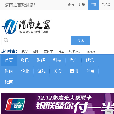
渭南之窗欢迎您！
登陆
注册
投稿
手机版
热门搜索：
SUV
APP
支付宝
马云
智能家居
iphone
首页
资讯
财经
科技
汽车
娱乐
时尚
企业
游戏
美食
商讯
消费
微商
广告