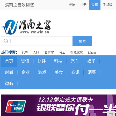
渭南之窗欢迎您！
登陆
注册
投稿
手机版
热门搜索：
SUV
APP
支付宝
马云
智能家居
iphone
首页
资讯
财经
科技
汽车
娱乐
时尚
企业
游戏
美食
商讯
消费
微商
广告