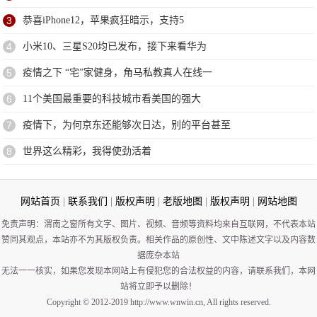
3
恭喜iPhone12，苹果疯狂暗示，支持5
4
小米10、三星S20均已发布，接下来看华为
5
疫情之下 “宅”家健身，角马私教真人在线一
6
11个美国最重要的科技城市看美国的强大
7
疫情下，为何京东还能够次日达，别的平台甚至
8
世界这么精彩，我得使劲活着
网站首页
|
联系我们
|
版权声明
|
老版地图
|
版权声明
|
网站地图
免责声明：渭南之窗所有文字、图片、视频、音频等资料均来自互联网，不代表本站
赞同其观点，本站亦不为其版权负责。相关作品的原创性、文中陈述文字以及内容数
据庞杂本站
无法一一核实，如果您发现本网站上有侵犯您的合法权益的内容，请联系我们，本网
站将立即予以删除！
Copyright © 2012-2019 http://www.wnwin.cn, All rights reserved.