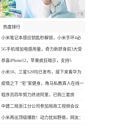
广告
热度排行
小米笔记本感应钥匙秒解锁，小米手环4必
备新
5G手机增加电感用量，奇力新跻身前3大受
益
恭喜iPhone12，苹果疯狂暗示，支持5
小米10、三星S20均已发布，接下来看华为
疫情之下 “宅”家健身，角马私教真人在线一
程序员四年努力终进阿里，已购三套房
中建二局浙江分公司参加局政工视频会议
小米再出顶级爆款！动力犹如野兽，网友：
用得