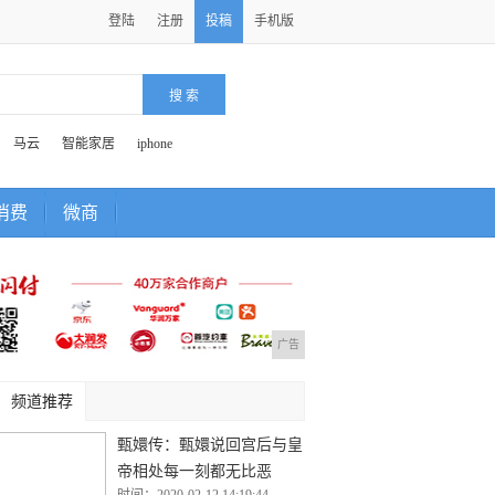
登陆
注册
投稿
手机版
马云
智能家居
iphone
消费
微商
广告
频道推荐
甄嬛传：甄嬛说回宫后与皇
帝相处每一刻都无比恶