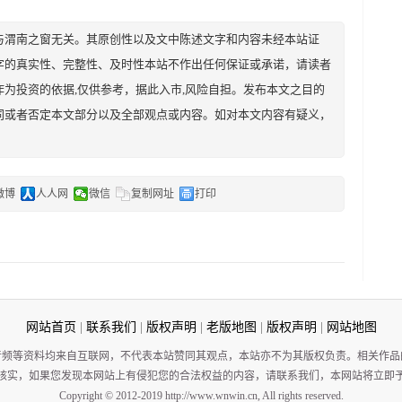
与渭南之窗无关。其原创性以及文中陈述文字和内容未经本站证
字的真实性、完整性、及时性本站不作出任何保证或承诺，请读者
为投资的依据,仅供参考，据此入市,风险自担。发布本文之目的
同或者否定本文部分以及全部观点或内容。如对本文内容有疑义，
微博
人人网
微信
复制网址
打印
网站首页
|
联系我们
|
版权声明
|
老版地图
|
版权声明
|
网站地图
音频等资料均来自互联网，不代表本站赞同其观点，本站亦不为其版权负责。相关作品
核实，如果您发现本网站上有侵犯您的合法权益的内容，请联系我们，本网站将立即
Copyright © 2012-2019 http://www.wnwin.cn, All rights reserved.