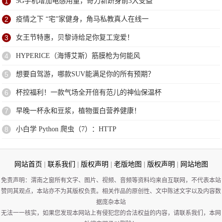
1
5G手机增加电感用量，奇力新跻身前3大受益
2
疫情之下 “宅”家健身，角马私教真人在线一
3
女王节特惠，贝黎诗给足你复工宠爱！
4
HYPERICE（海博艾斯）筋膜枪为何能风
5
想要自驾游，哪款SUV能满足你的所有预期？
6
杯控福利！一款气场全开倍有范儿的神仙保温杯
7
早晚一杯永和豆浆，植物蛋白营养健康！
8
小白学 Python 爬虫（7）：HTTP
网站首页
|
联系我们
|
版权声明
|
老版地图
|
版权声明
|
网站地图
免责声明：渭南之窗所有文字、图片、视频、音频等资料均来自互联网，不代表本站
赞同其观点，本站亦不为其版权负责。相关作品的原创性、文中陈述文字以及内容数
据庞杂本站
无法一一核实，如果您发现本网站上有侵犯您的合法权益的内容，请联系我们，本网