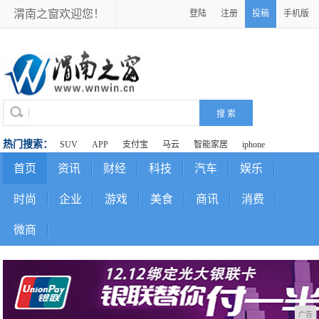
渭南之窗欢迎您！
登陆
注册
投稿
手机版
热门搜索：
SUV
APP
支付宝
马云
智能家居
iphone
首页
资讯
财经
科技
汽车
娱乐
时尚
企业
游戏
美食
商讯
消费
微商
广告