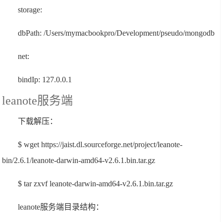
storage:
dbPath: /Users/mymacbookpro/Development/pseudo/mongodb
net:
bindIp: 127.0.0.1
leanote服务端
下载解压：
$ wget https://jaist.dl.sourceforge.net/project/leanote-
bin/2.6.1/leanote-darwin-amd64-v2.6.1.bin.tar.gz
$ tar zxvf leanote-darwin-amd64-v2.6.1.bin.tar.gz
leanote服务端目录结构：