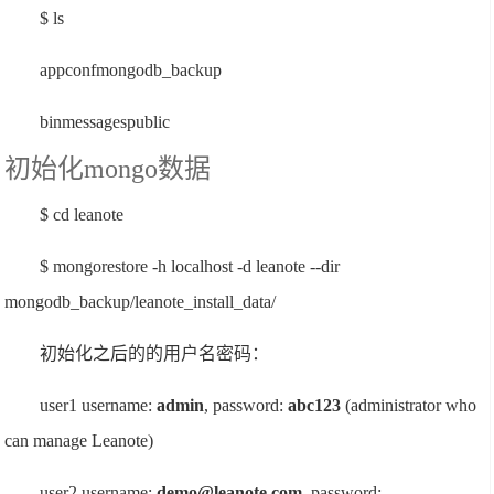
$ ls
appconfmongodb_backup
binmessagespublic
初始化mongo数据
$ cd leanote
$ mongorestore -h localhost -d leanote --dir
mongodb_backup/leanote_install_data/
初始化之后的的用户名密码：
user1 username:
admin
, password:
abc123
(administrator who
can manage Leanote)
user2 username:
demo@leanote.com
, password: