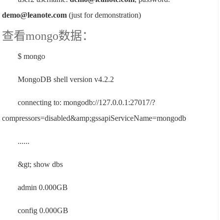
demo@leanote.com
(just for demonstration)
查看mongo数据：
$ mongo
MongoDB shell version v4.2.2
connecting to: mongodb://127.0.0.1:27017/?
compressors=disabled&amp;gssapiServiceName=mongodb
......
&gt; show dbs
admin 0.000GB
config 0.000GB