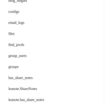
blog_singles
configs
email_logs
files
find_pwds
group_users
groups
has_share_notes
leanote.ShareNotes
leanote.has_share_notes