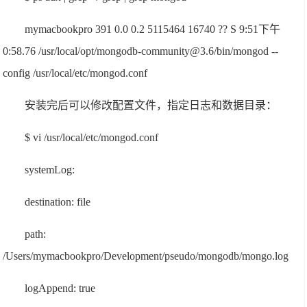
mymacbookpro 391 0.0 0.2 5115464 16740 ?? S 9:51下午
0:58.76 /usr/local/opt/mongodb-community@3.6/bin/mongod --
config /usr/local/etc/mongod.conf
安装完后可以修改配置文件，指定日志和数据目录：
$ vi /usr/local/etc/mongod.conf
systemLog:
destination: file
path:
/Users/mymacbookpro/Development/pseudo/mongodb/mongo.log
logAppend: true