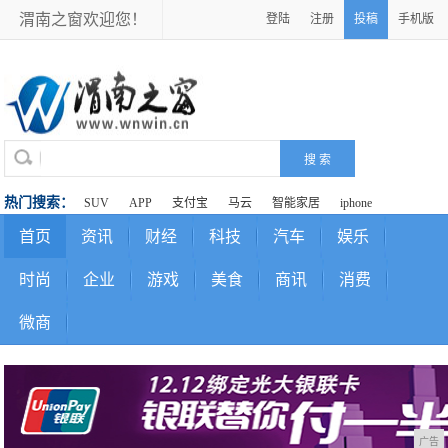
渭南之窗欢迎您！
登陆
注册
投稿
手机版
热门搜索：
SUV
APP
支付宝
马云
智能家居
iphone
首页
资讯
财经
科技
汽车
娱乐
时尚
企业
游戏
美食
商讯
消费
微商
广告