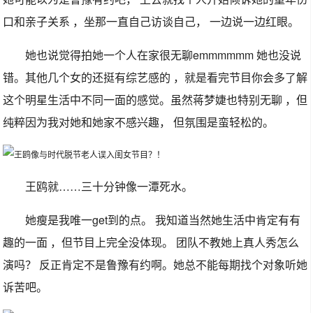
口和亲子关系 ，坐那一直自己访谈自己， 一边说一边红眼。
她也说觉得拍她一个人在家很无聊emmmmmm 她也没说
错。其他几个女的还挺有综艺感的 ，就是看完节目你会多了解
这个明星生活中不同一面的感觉。虽然蒋梦婕也特别无聊 ，但
纯粹因为我对她和她家不感兴趣， 但氛围是蛮轻松的。
王鸥就……三十分钟像一潭死水。
她瘦是我唯一get到的点。 我知道当然她生活中肯定有有
趣的一面 ，但节目上完全没体现。 团队不教她上真人秀怎么
演吗？ 反正肯定不是鲁豫有约啊。她总不能每期找个对象听她
诉苦吧。