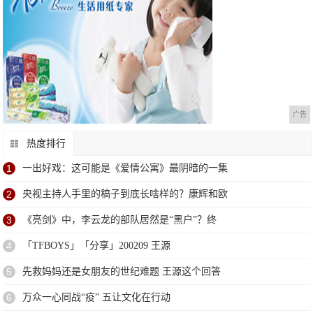
广告
热度排行
1
一出好戏：这可能是《爱情公寓》最阴暗的一集
2
央视主持人手里的稿子到底长啥样的？康辉和欧
3
《亮剑》中，李云龙的部队居然是“黑户”？终
4
「TFBOYS」「分享」200209 王源
5
先救妈妈还是女朋友的世纪难题 王源这个回答
6
万众一心同战“疫” 五让文化在行动