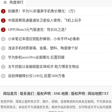
热度排行
1
别嫌贵！华为5G折叠屏手机售价曝光：1万5
2
中国首颗高通量通信卫星投入使用，飞机上玩手
3
OPPOReno3元气版速览：性价比之选？
4
小米笔记本感应钥匙秒解锁，小米手环4必备新
5
浅谈手机材质玻璃、金属、塑料、陶瓷哪个好
6
华为新机nove5Pro全面曝光:后置四摄
7
五牛控股以金融赋能实体经济 助力博圣生物出
8
自拍神器降价仅1249元,前置1600万像
网站首页
|
联系我们
|
版权声明
|
XML地图
|
版权声明
|
网站地图
TXT
免责声明：渭南之窗所有文字、图片、视频、音频等资料均来自互联网，不代表本站
赞同其观点，本站亦不为其版权负责。相关作品的原创性、文中陈述文字以及内容数