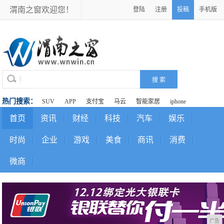
渭南之窗欢迎您！
登陆
注册
投稿
手机版
热门搜索：
SUV
APP
支付宝
马云
智能家居
iphone
首页
资讯
财经
科技
汽车
娱乐
时尚
企业
游戏
美食
商讯
消费
微商
广告