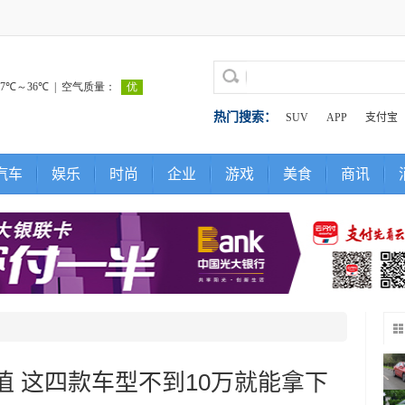
热门搜索：
SUV
APP
支付宝
汽车
娱乐
时尚
企业
游戏
美食
商讯
 这四款车型不到10万就能拿下