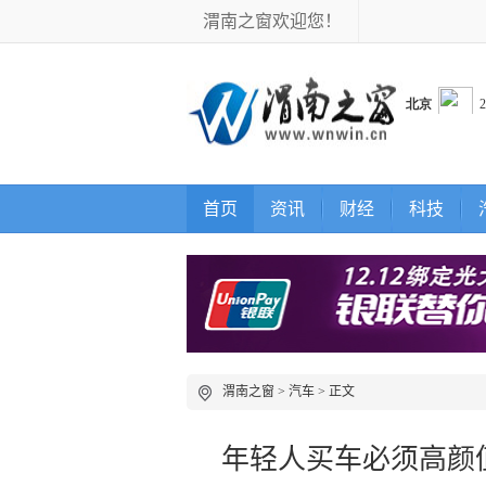
渭南之窗欢迎您！
首页
资讯
财经
科技
渭南之窗
>
汽车
> 正文
年轻人买车必须高颜值