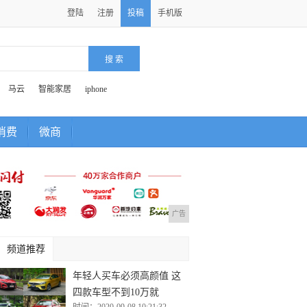
登陆
注册
投稿
手机版
马云
智能家居
iphone
消费
微商
广告
频道推荐
年轻人买车必须高颜值 这
四款车型不到10万就