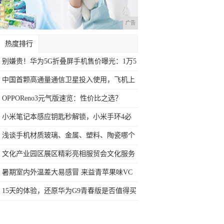
广告
热度排行
别嫌贵！华为5G折叠屏手机售价曝光：1万5
中国首颗高通量通信卫星投入使用，飞机上
玩手
OPPOReno3元气版速览：性价比之选？
小米笔记本感应钥匙秒解锁，小米手环4必
备新
浅谈手机材质玻璃、金属、塑料、陶瓷哪个
好
文化产业园区展区精彩亮相服贸会文化服务
专题
暑期室内外温差大易感冒 来益青苹果味VC
助
15天的体验，还原华为G9青春版是否值得买