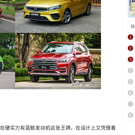
1
2
3
4
5
6
7
8
在硬实力有蓝鲸发动机这张王牌，在设计上又凭借着