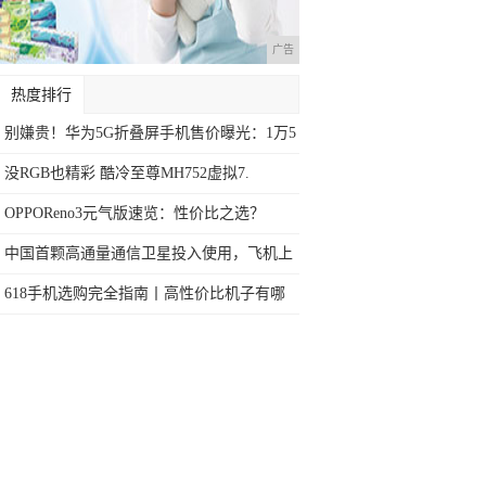
广告
热度排行
别嫌贵！华为5G折叠屏手机售价曝光：1万5
没RGB也精彩 酷冷至尊MH752虚拟7.
OPPOReno3元气版速览：性价比之选？
中国首颗高通量通信卫星投入使用，飞机上
玩手
618手机选购完全指南丨高性价比机子有哪
些