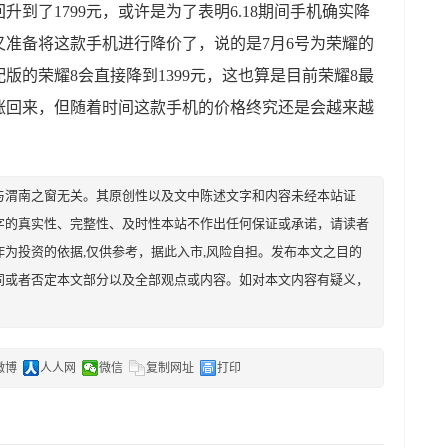
升到了1799元，或许是为了表明6.18期间手机确实降
准备将这款手机进行降价了，说的是7月6号为荣耀的
版的荣耀8会直接降到1399元，这也算是目前荣耀8最
涨回来，但随着时间这款手机的价格终究还是会越来越
与渭南之窗无关。其原创性以及文中陈述文字和内容未经本站证
字的真实性、完整性、及时性本站不作出任何保证或承诺，请读者
为投资的依据,仅供参考，据此入市,风险自担。发布本文之目的
同或者否定本文部分以及全部观点或内容。如对本文内容有疑义，
微博
人人网
微信
复制网址
打印