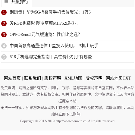
热度排行
1
别嫌贵！华为5G折叠屏手机售价曝光：1万5
2
没RGB也精彩 酷冷至尊MH752虚拟7.
3
OPPOReno3元气版速览：性价比之选？
4
中国首颗高通量通信卫星投入使用，飞机上玩手
5
618手机选购完全指南丨高性价比机子有哪些
网站首页
|
联系我们
|
版权声明
|
XML地图
|
版权声明
|
网站地图
TXT
免责声明：渭南之窗所有文字、图片、视频、音频等资料均来自互联网，不代表本站
赞同其观点，本站亦不为其版权负责。相关作品的原创性、文中陈述文字以及内容数
据庞杂本站
无法一一核实，如果您发现本网站上有侵犯您的合法权益的内容，请联系我们，本网
站将立即予以删除！
Copyright © 2012-2019 http://www.wnwin.cn, All rights reserved.