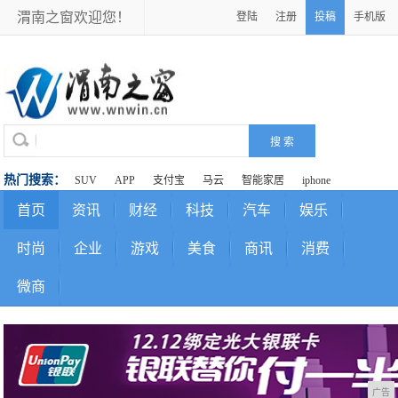
渭南之窗欢迎您！
登陆
注册
投稿
手机版
热门搜索：
SUV
APP
支付宝
马云
智能家居
iphone
首页
资讯
财经
科技
汽车
娱乐
时尚
企业
游戏
美食
商讯
消费
微商
广告