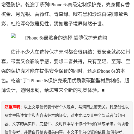
增强防护。乾途丁系列iPhone 6s高级定制保护壳，壳身拥有香
槟金、月光银、蔷薇红、青草绿、曜石黑和珍珠白6款雅致色
彩，杜绝浮夸致雅见性，犹如君子境界傲然于世。
估计不少人在选择保护壳时都会很纠结：要安全就必须带
套，带套又会影响手感，要想二者兼得，只有至轻、至薄、至
强的保护壳才能在提供安全保证的同时，还原iPhone 6s的本
色。乾途“丁”iPhone 6s保护壳采用优质聚碳酸酯材质制成，超
薄设计，透明柔韧，给您带来全新的视觉体验。■
郑重声明：
以上文章仅代表作者个人观点，与渭南之窗无关。其原创性以
及文中陈述文字和内容未经本站证实，对本文以及其中全部或者部分内
容、文字的真实性、完整性、及时性本站不作出任何保证或承诺，请读者
仅作参考，并请自行核实相关内容。本文不作为投资的依据,仅供参考，