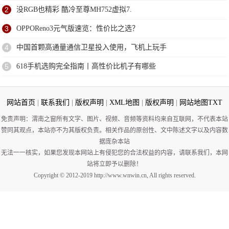
2
没RGB也精彩 酷冷至尊MH752虚拟7.
3
OPPOReno3元气版速览：性价比之选？
4
中国首颗高通量通信卫星投入使用，飞机上玩手
5
618手机选购完全指南丨高性价比机子有哪些
网站首页
|
联系我们
|
版权声明
|
XML地图
|
版权声明
|
网站地图
TXT
免责声明：渭南之窗所有文字、图片、视频、音频等资料均来自互联网，不代表本站
赞同其观点，本站亦不为其版权负责。相关作品的原创性、文中陈述文字以及内容数
据庞杂本站
无法一一核实，如果您发现本网站上有侵犯您的合法权益的内容，请联系我们，本网
站将立即予以删除！
Copyright © 2012-2019 http://www.wnwin.cn, All rights reserved.