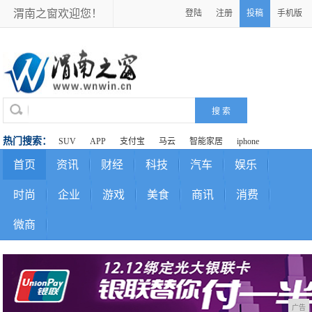
渭南之窗欢迎您！
登陆
注册
投稿
手机版
热门搜索：
SUV
APP
支付宝
马云
智能家居
iphone
首页
资讯
财经
科技
汽车
娱乐
时尚
企业
游戏
美食
商讯
消费
微商
广告