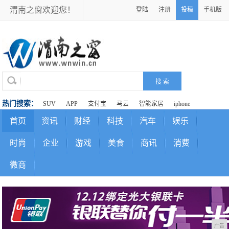
渭南之窗欢迎您！
登陆
注册
投稿
手机版
热门搜索：
SUV
APP
支付宝
马云
智能家居
iphone
首页
资讯
财经
科技
汽车
娱乐
时尚
企业
游戏
美食
商讯
消费
微商
广告