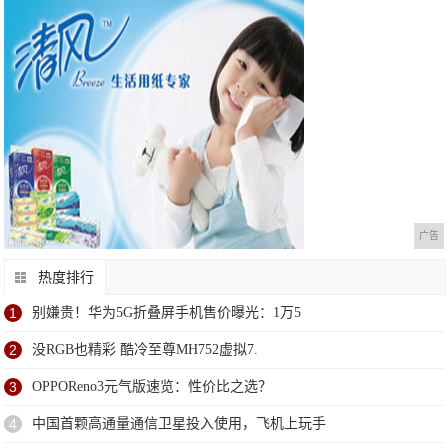
广告
热度排行
1
别嫌贵！华为5G折叠屏手机售价曝光：1万5
2
没RGB也精彩 酷冷至尊MH752虚拟7.
3
OPPOReno3元气版速览：性价比之选？
4
中国首颗高通量通信卫星投入使用，飞机上玩手