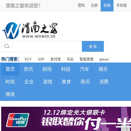
渭南之窗欢迎您！
登陆
注册
投稿
手机版
热门搜索：
SUV
APP
支付宝
马云
智能家居
iphone
首页
资讯
财经
科技
汽车
娱乐
时尚
企业
游戏
美食
商讯
消费
微商
广告