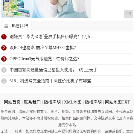
广告
热度排行
1
别嫌贵！华为5G折叠屏手机售价曝光：1万5
2
没RGB也精彩 酷冷至尊MH752虚拟7.
3
OPPOReno3元气版速览：性价比之选？
4
中国首颗高通量通信卫星投入使用，飞机上玩手
5
618手机选购完全指南丨高性价比机子有哪些
网站首页
|
联系我们
|
版权声明
|
XML地图
|
版权声明
|
网站地图
TXT
免责声明：渭南之窗所有文字、图片、视频、音频等资料均来自互联网，不代表本站
赞同其观点，本站亦不为其版权负责。相关作品的原创性、文中陈述文字以及内容数
据庞杂本站
无法一一核实，如果您发现本网站上有侵犯您的合法权益的内容，请联系我们，本网