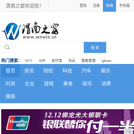
渭南之窗欢迎您！
登陆
注册
投稿
手机版
热门搜索：
SUV
APP
支付宝
马云
智能家居
iphone
首页
资讯
财经
科技
汽车
娱乐
时尚
企业
游戏
美食
商讯
消费
微商
广告