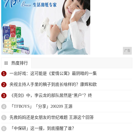
广告
热度排行
1
一出好戏：这可能是《爱情公寓》最阴暗的一集
2
央视主持人手里的稿子到底长啥样的？康辉和欧
3
《亮剑》中，李云龙的部队居然是“黑户”？终
4
「TFBOYS」「分享」200209 王源
5
先救妈妈还是女朋友的世纪难题 王源这个回答
6
「中保研」这一撞，到底撞醒了谁？