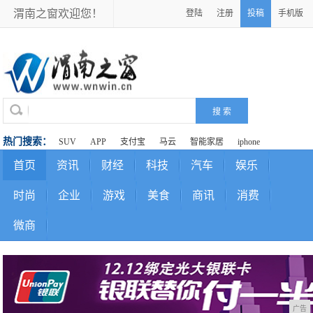
渭南之窗欢迎您！
登陆
注册
投稿
手机版
热门搜索：
SUV
APP
支付宝
马云
智能家居
iphone
首页
资讯
财经
科技
汽车
娱乐
时尚
企业
游戏
美食
商讯
消费
微商
广告