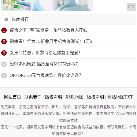
广告
热度排行
1
疫情之下 “宅”家健身，角马私教真人在线一
2
别嫌贵！华为5G折叠屏手机售价曝光：1万5
3
女王节特惠，贝黎诗给足你复工宠爱！
4
没RGB也精彩 酷冷至尊MH752虚拟7.
5
OPPOReno3元气版速览：性价比之选？
网站首页
|
联系我们
|
版权声明
|
XML地图
|
版权声明
|
网站地图
TXT
免责声明：渭南之窗所有文字、图片、视频、音频等资料均来自互联网，不代表本站
赞同其观点，本站亦不为其版权负责。相关作品的原创性、文中陈述文字以及内容数
据庞杂本站
无法一一核实，如果您发现本网站上有侵犯您的合法权益的内容，请联系我们，本网
站将立即予以删除！