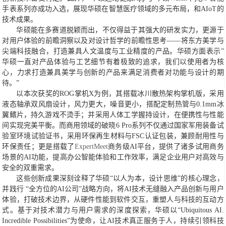
手表系列亦成功入选，展现华硕在智慧医疗领域的多元布局，和AIoT的
技术成果。
华硕能在多赛道脱颖而出，不仅得益于其强大的研发实力，更源于
对用户体验的前瞻洞察以及对设计哲学的前瞻性思考——将东方美学与
尖端科技融合，打造兼具人文温度与工业精度的产品。华硕方面表示”
华硕一直对产品体验与工艺细节有着极致的追求，我们以使用者为核
心，力求打造兼具美学与创新的产品来满足消费者对功能与设计的期
待。”
以本次获奖的ROG掌机X为例，其搭载冰川散热架构掌机版，采用
液态轴承双风扇设计，风力更大，噪音更小，搭配定制热管与0.1mm冰
翼鳍片，持久游戏不烫手；并采用人体工学握持设计，在便携性与性能
间实现完美平衡。而商用领域的破晓6 Pro系列不仅通过国家军用装备试
验室环境试验证书，采用环保再生材料与FSC认证包装，兼顾耐用性与
环保责任；更是搭载了
ExpertMeet
商务级AI平台，提供了诸多试用商务
场景的AI功能，提高办公智能体验和工作效率，满足企业用户对高效与
安全的双重需求。
这些创新成果深刻诠释了华硕“以人为本，设计思维”的核心理念，
并践行 “全方位的AI公司”战略方向，将AI技术无缝融入产品创新与用户
体验，打破技术边界，从硬件性能到软件交互，重塑人与科技的互动方
式。基于对技术潜力与用户需求的深度探索，华硕以“Ubiquitous AI.
Incredible Possibilities”为使命，让AI技术真正服务于人，持续引领科技