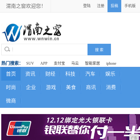
渭南之窗欢迎您！
登陆
注册
投稿
手机版
热门搜索：
SUV
APP
支付宝
马云
智能家居
iphone
首页
资讯
财经
科技
汽车
娱乐
时尚
企业
游戏
美食
商讯
消费
微商
广告