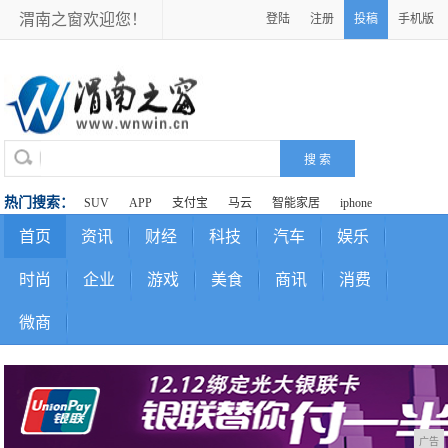
渭南之窗欢迎您！
登陆
注册
投稿
手机版
热门搜索：
SUV
APP
支付宝
马云
智能家居
iphone
首页
资讯
财经
科技
汽车
娱乐
时尚
企业
游戏
美食
商讯
消费
微商
广告