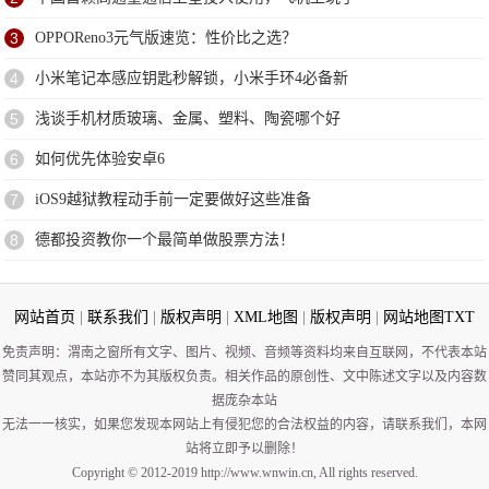
3
OPPOReno3元气版速览：性价比之选？
4
小米笔记本感应钥匙秒解锁，小米手环4必备新
5
浅谈手机材质玻璃、金属、塑料、陶瓷哪个好
6
如何优先体验安卓6
7
iOS9越狱教程动手前一定要做好这些准备
8
德都投资教你一个最简单做股票方法！
网站首页
|
联系我们
|
版权声明
|
XML地图
|
版权声明
|
网站地图
TXT
免责声明：渭南之窗所有文字、图片、视频、音频等资料均来自互联网，不代表本站
赞同其观点，本站亦不为其版权负责。相关作品的原创性、文中陈述文字以及内容数
据庞杂本站
无法一一核实，如果您发现本网站上有侵犯您的合法权益的内容，请联系我们，本网
站将立即予以删除！
Copyright © 2012-2019 http://www.wnwin.cn, All rights reserved.