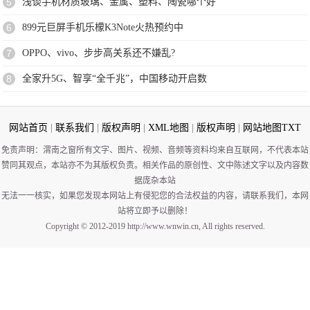
5
浅谈手机材质玻璃、金属、塑料、陶瓷哪个好
6
899元巨屏手机乐檬K3Note火热预约中
7
OPPO、vivo、步步高关系还不嫌乱?
8
全家升5G、智享“全千兆”，中国移动开启数
网站首页
|
联系我们
|
版权声明
|
XML地图
|
版权声明
|
网站地图
TXT
免责声明：渭南之窗所有文字、图片、视频、音频等资料均来自互联网，不代表本站
赞同其观点，本站亦不为其版权负责。相关作品的原创性、文中陈述文字以及内容数
据庞杂本站
无法一一核实，如果您发现本网站上有侵犯您的合法权益的内容，请联系我们，本网
站将立即予以删除！
Copyright © 2012-2019 http://www.wnwin.cn, All rights reserved.