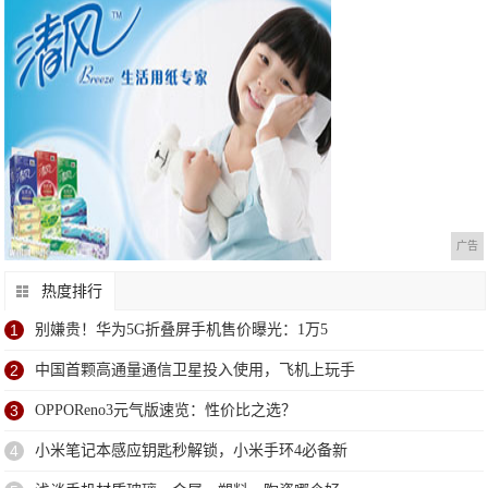
广告
热度排行
1
别嫌贵！华为5G折叠屏手机售价曝光：1万5
2
中国首颗高通量通信卫星投入使用，飞机上玩手
3
OPPOReno3元气版速览：性价比之选？
4
小米笔记本感应钥匙秒解锁，小米手环4必备新