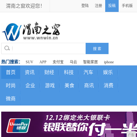
渭南之窗欢迎您！
登陆
注册
投稿
手机版
热门搜索：
SUV
APP
支付宝
马云
智能家居
iphone
首页
资讯
财经
科技
汽车
娱乐
时尚
企业
游戏
美食
商讯
消费
微商
广告