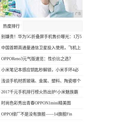
广告
热度排行
别嫌贵！华为5G折叠屏手机售价曝光：1万5
中国首颗高通量通信卫星投入使用，飞机上
玩手
OPPOReno3元气版速览：性价比之选？
小米笔记本感应钥匙秒解锁，小米手环4必
备新
浅谈手机材质玻璃、金属、塑料、陶瓷哪个
好
2017千元手机排行榜火热出炉!小米魅族霸
时尚色彩秀出青春OPPON1mini精美图
OPPO绿厂不是没有旗舰——14旗舰Fin