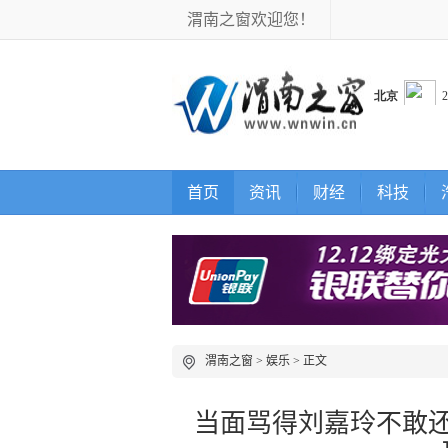
渭南之窗欢迎您！
首页
资讯
财经
科技
渭南之窗
>
娱乐
> 正文
当面骂得刘嘉玲不敢还