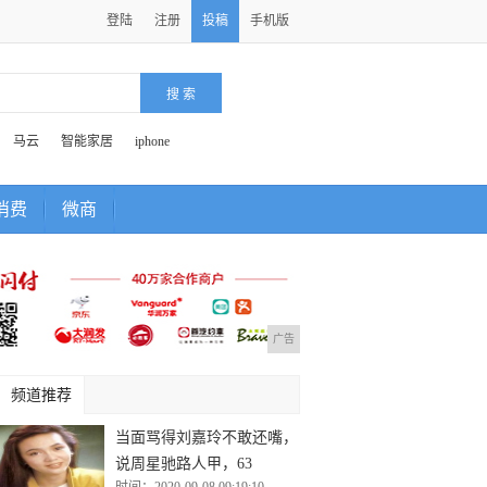
登陆
注册
投稿
手机版
马云
智能家居
iphone
消费
微商
广告
频道推荐
当面骂得刘嘉玲不敢还嘴，
说周星驰路人甲，63