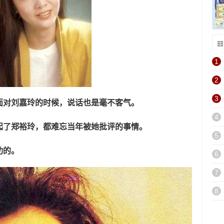
1
2
3
面对刘嘉玲的时候，说话也是毫不客气。
4
起了郑裕玲，都难忘当年被她批评的事情。
5
功的。
6
7
8