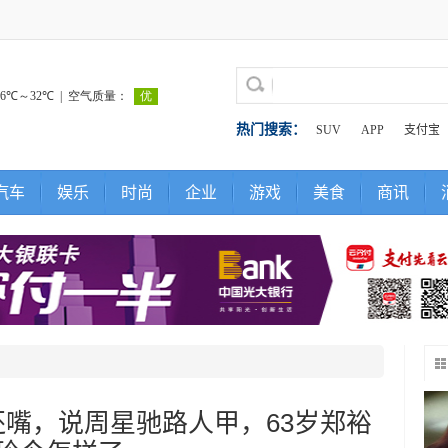
热门搜索：
SUV
APP
支付宝
汽车
娱乐
时尚
企业
游戏
美食
商讯
嘴，说周星驰路人甲，63岁郑裕