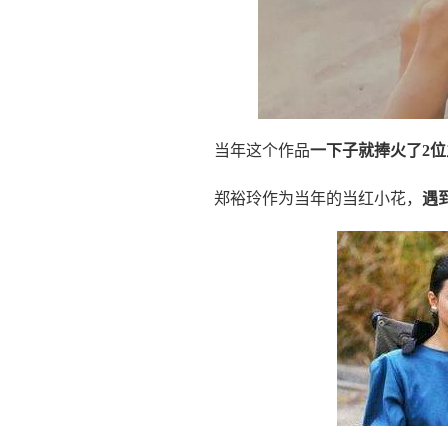
当年这个作品
一下子就捧火了2
郑裕玲作为当年的当红小花，
遇