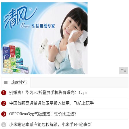
广告
热度排行
1
别嫌贵！华为5G折叠屏手机售价曝光：1万5
2
中国首颗高通量通信卫星投入使用，飞机上玩手
3
OPPOReno3元气版速览：性价比之选？
4
小米笔记本感应钥匙秒解锁，小米手环4必备新