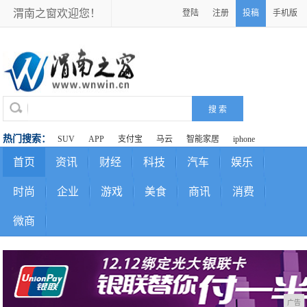
渭南之窗欢迎您！
登陆
注册
投稿
手机版
热门搜索：
SUV
APP
支付宝
马云
智能家居
iphone
首页
资讯
财经
科技
汽车
娱乐
时尚
企业
游戏
美食
商讯
消费
微商
广告