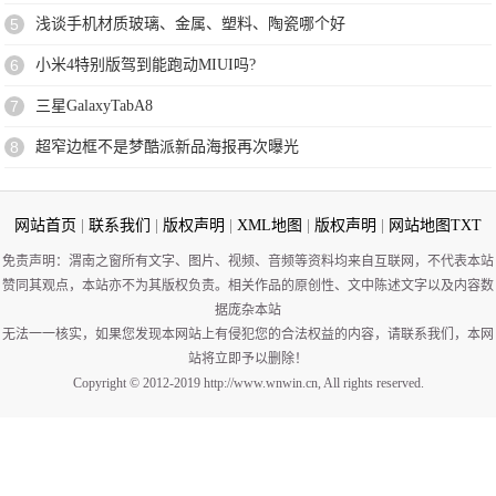
5
浅谈手机材质玻璃、金属、塑料、陶瓷哪个好
6
小米4特别版驾到能跑动MIUI吗?
7
三星GalaxyTabA8
8
超窄边框不是梦酷派新品海报再次曝光
网站首页
|
联系我们
|
版权声明
|
XML地图
|
版权声明
|
网站地图
TXT
免责声明：渭南之窗所有文字、图片、视频、音频等资料均来自互联网，不代表本站
赞同其观点，本站亦不为其版权负责。相关作品的原创性、文中陈述文字以及内容数
据庞杂本站
无法一一核实，如果您发现本网站上有侵犯您的合法权益的内容，请联系我们，本网
站将立即予以删除！
Copyright © 2012-2019 http://www.wnwin.cn, All rights reserved.