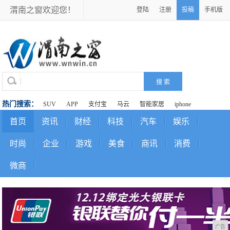
渭南之窗欢迎您！
登陆
注册
投稿
手机版
热门搜索：
SUV
APP
支付宝
马云
智能家居
iphone
首页
资讯
财经
科技
汽车
娱乐
时尚
企业
游戏
美食
商讯
消费
微商
广告