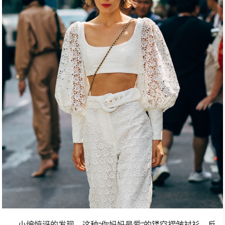
小编惊讶的发现，这种“你妈妈最爱”的镂空褶皱衬衫，反