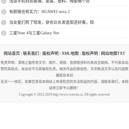
5
浅谈手机材质玻璃、金属、塑料、陶瓷哪个好
6
有颜值也有实力：HUAWEI nova 2
7
当女星们剪了短发，穿衣比长发造型还好看，短
8
三星Note 4与三星Galaxy Not
网站首页
|
联系我们
|
版权声明
|
XML地图
|
版权声明
|
网站地图
TXT
免责声明：渭南之窗所有文字、图片、视频、音频等资料均来自互联网，不代表本站
赞同其观点，本站亦不为其版权负责。相关作品的原创性、文中陈述文字以及内容数
据庞杂本站
无法一一核实，如果您发现本网站上有侵犯您的合法权益的内容，请联系我们，本网
站将立即予以删除！
Copyright © 2012-2019 http://www.wnwin.cn, All rights reserved.