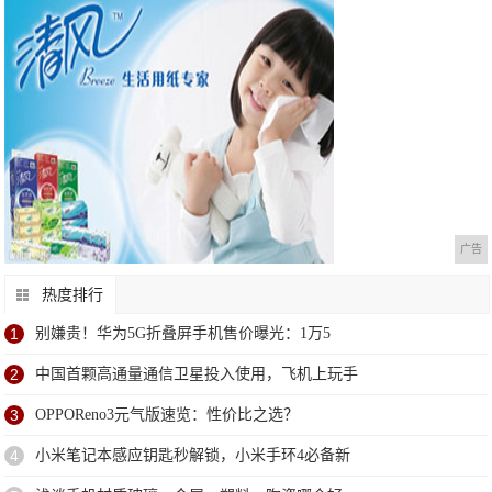
广告
热度排行
1
别嫌贵！华为5G折叠屏手机售价曝光：1万5
2
中国首颗高通量通信卫星投入使用，飞机上玩手
3
OPPOReno3元气版速览：性价比之选？
4
小米笔记本感应钥匙秒解锁，小米手环4必备新